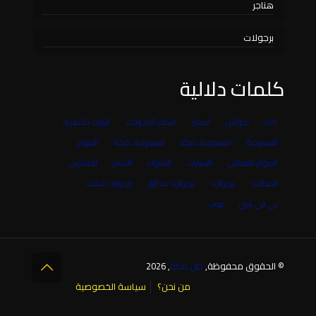
هناجر
برجولات
كلمات دلالية
pvc
احواش
اسعار
اسعار البرجولات
البيوت الشعريه
السعودية
السعودية, مكة
السعودية, مكة
السواتر
السواتر القماش
السيارات
الشبوك
الشعر
المدارس
المظلات
برجولات
برجولات حدائق
برجولات خشب
بي في سي
بيوت
© الحقوق محفوظة,
ظل مكة
, 2026
من نحن؟
سياسة الخصوصية