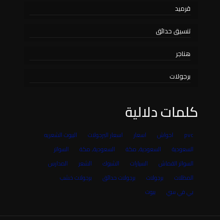
قرميد
تنسيق حدائق
هناجر
برجولات
كلمات دلالية
pvc
احواش
اسعار
اسعار البرجولات
البيوت الشعريه
السعودية
السعودية, مكة
السعودية, مكة
السواتر
السواتر القماش
السيارات
الشبوك
الشعر
المدارس
المظلات
برجولات
برجولات حدائق
برجولات خشب
بي في سي
بيوت