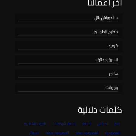
اخر اعمالنا
ساندويتش بانل
مخارج الطوارئ
قرميد
تنسيق حدائق
هناجر
برجولات
كلمات دلالية
pvc
احواش
اسعار
اسعار البرجولات
البيوت الشعريه
السعودية
السعودية, مكة
السعودية, مكة
السواتر