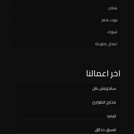
هناجر
سواتر حديد
بيوت شعر
سواتر قماش
شبوك
سواتر مدارس
اعمال متنوعة
اخر اعمالنا
ساندويتش بانل
مخارج الطوارئ
قرميد
تنسيق حدائق