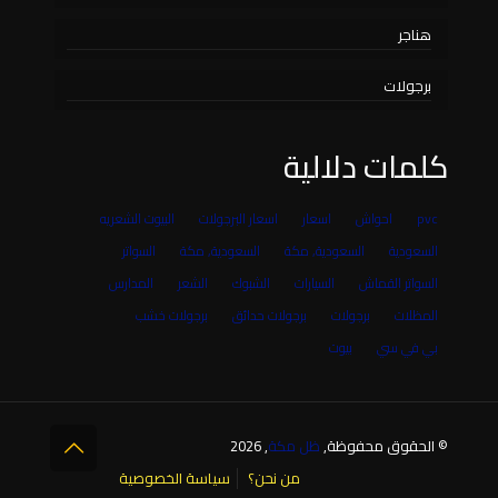
هناجر
برجولات
كلمات دلالية
pvc
احواش
اسعار
اسعار البرجولات
البيوت الشعريه
السعودية
السعودية, مكة
السعودية, مكة
السواتر
السواتر القماش
السيارات
الشبوك
الشعر
المدارس
المظلات
برجولات
برجولات حدائق
برجولات خشب
بي في سي
بيوت
© الحقوق محفوظة,
ظل مكة
, 2026
من نحن؟
سياسة الخصوصية