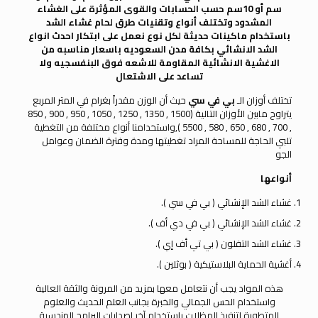
سم أو 10سم حسب الحسابات والقوى المؤثرة على الغشاء
المشدود وتختلف أنواع وتقنيات طرق لحام غشاء الشد
باستخدام ماكينات حديثة لكل نوع نعمل على ابتكار احدث انواع
الشد الانشائي بكافة مدن السعوديه باسعار مناسبه من
الاغشية الانشائية المقاومة للاشعه فوق البنفسجيه ولا
تساعد على الاشتعال
تختلف أوزان الـ
بي في سي
حيث أن الوزن مقدراً بغرام في المتر المربع
يتراوح مابين الأوزان التالية (1500 , 1350 , 1250 , 1050 , 950 , 900 , 850
, 700 , 680 , 650 , 580 , 5500 ),واستخدامنا أنواع مختلفة من التغطية
تلبي الحاجة للمساحة المراد تغطيتها ومدة وفترة الضمان وعوامل
الجو
أنواعها
غشاء الشد الإنشائي ( بي في سي ).
غشاء الشد الإنشائي ( بي في دي أف ).
غشاء الشد التفلون ( بي تي أف إي ).
أغشية الحماية البلاستيكية ( بوثلين ).
هذه المواد يجب أن نتعامل معها بمزيد من المرونة والثقة العالية
واستخدام الحس الجمالي والخبرة بجانب العلم الحديث والعلوم
المتطورة لتنفيذ المظلات باستخدام آخر إصدارات البرامج الهندسية