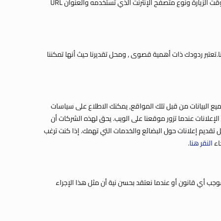
في أي وقت تزور فيه اي موقع انترنت بما فيها هذا الموقع , سيقوم السيرفر المضيف بتسجيل عنوان بروتوكول شبكة الإنترنت (IP) الخاص بك , تاريخ ووقت الزيارة ونوع متصفح الإنترنت الذي تستخدمه والعنوان URL
تعتبر ردودك ذات أهمية قصوى , ومحل تقديرنا حيث أنها تمكننا
ميع البيانات من قبل تلك المواقع, يمكنك الاطلاع على سياسات
لإعلانات عندما تزور موقعنا على الويب. يحق لهذه الشركات أن
ل تقديم إعلانات حول البضائع والخدمات التي تهمك. إذا كنت ترغب
اء
النقر هنا
.
جب أي قانون أو عندما نعتقد بحسن نية أن مثل هذا الإجراء