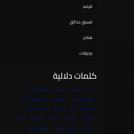
قرميد
تنسيق حدائق
هناجر
برجولات
كلمات دلالية
pvc
احواش
اسعار
اسعار البرجولات
البيوت الشعريه
السعودية
السعودية, مكة
السعودية, مكة
السواتر
السواتر القماش
السيارات
الشبوك
الشعر
المدارس
المظلات
برجولات
برجولات حدائق
برجولات خشب