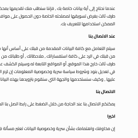
عندما نحتاج إلى أية بيانات خاصة بك , فإننا سنطلب منك تقديمها بمحض
طرف ثالث بغرض تسويقها لمصلحته الخاصة دون الحصول على موافقتك 
الممكن استخدامها للتعريف بك.
عند الاتصال بنا
سيتم التعامل مع كافة البيانات المقدمة من قبلك على أساس أنها سري
من قبلك في الرد على كافة استفساراتك , ملاحظاتك , أو طلباتك من قب
طرف ثالث خارج هذا الموقع, أو المواقع التابعة له.وسيتم الكشف 
في تعديل بنود وشروط سياسة سرية وخصوصية المعلومات إن لزم الأمر
عليها , وكيف سنستخدمها والجهة التي سنقوم بتزويدها بهذه البيانا
الاتصال بنا
يمكنكم الاتصال بنا عند الحاجة من خلال الضغط على رابط اتصل بنا ال
اخيرا
إن مخاوفك واهتمامك بشأن سرية وخصوصية البيانات تعتبر مسألة في غ