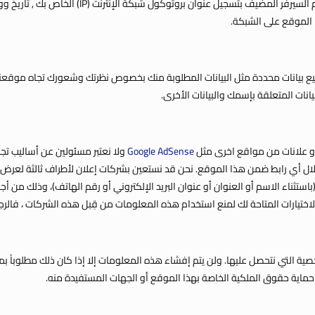
 الموقع على الشبكة.
يع بيانات محددة مثل البيانات المطلوبة منك بخصوص نظرتك وشعورك تجاه موقعنا.
نات المتعلقة بإسمك والبيانات الأخرى.
او علانات من مواقع اخرى مثل
Google AdSense
ولا نعتبر مسئولين عن أساليب تج
خلال أي رابط ضمن هذا الموقع. نحن قد نستعين بشركات إعلان لأطراف ثالثة لعرض ا
تثناء الاسم أو العنوان أو عنوان البريد الإلكتروني أو رقم الهاتف)، وذلك من أج
اختيارات المتاحة لك لمنع استخدام هذه المعلومات من قِبل هذه الشركات ، فالرج
التي نتحصل عليها. ولن يتم إفشاء هذه المعلومات إلا إذا كان ذلك مطلوباً بمو
و حماية حقوق الملكية الخاصة بهذا الموقع أو الجهات المستفيدة منه.