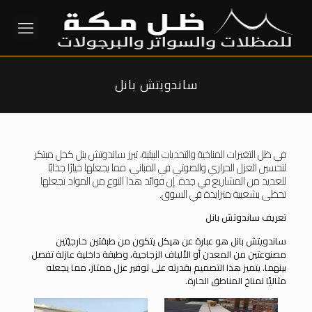
ساندويتش بانل
في ظل التغيرات المناخية والتحديات البيئية، تبرز ساندوتش بنل كحل مبتكر
لتحسين العزل الحراري والصوتي في المباني، مما يجعلها خيارًا جذابًا
للعديد من المشاريع في جدة. إن فوائد هذا النوع من المواد تجعلها
تحظى بشعبية متزايدة في السوق.
تعريف ساندوتش بانل
ساندويتش بانل هو عبارة عن هيكل يتكون من طبقتين خارجيّتين
مصنوعتين من المعدن أو الألياف الزجاجية، وطبقة داخلية عازلة تفصل
بينهما. يتميز هذا التصميم بقدرته على توفير عزل ممتاز، مما يجعله
مثاليًا لمناخ المناطق الحارة.