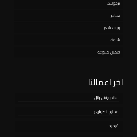
برجولات
سواتر خشبية
مظلات مسابح
هناجر
سواتر حديد
مظلات هرمية
بيوت شعر
سواتر قماش
مظلات مدارس
شبوك
سواتر مدارس
اعمال متنوعة
اخر اعمالنا
ساندويتش بانل
مخارج الطوارئ
قرميد