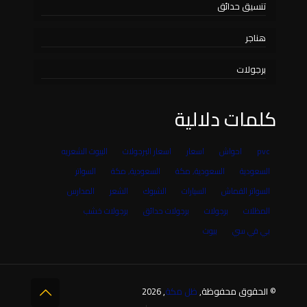
تنسيق حدائق
هناجر
برجولات
كلمات دلالية
pvc
احواش
اسعار
اسعار البرجولات
البيوت الشعريه
السعودية
السعودية, مكة
السعودية, مكة
السواتر
السواتر القماش
السيارات
الشبوك
الشعر
المدارس
المظلات
برجولات
برجولات حدائق
برجولات خشب
بي في سي
بيوت
© الحقوق محفوظة,
ظل مكة
, 2026