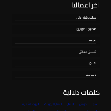
اخر اعمالنا
ساندويتش بانل
مخارج الطوارئ
قرميد
تنسيق حدائق
هناجر
برجولات
كلمات دلالية
pvc
احواش
اسعار
اسعار البرجولات
البيوت الشعريه